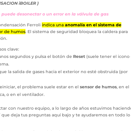
SACION iBOILER )
se puede desonectar o un error en la válvula de gas
condensación Ferroli
indica una
anomalía en el sistema de
sor de humos
. El sistema de seguridad bloquea la caldera para
ión.
os clave:
 unos segundos y pulsa el botón de
Reset
(suele tener el icono
tema.
e la salida de gases hacia el exterior no esté obstruida (por
 reiniciar, el problema suele estar en el
sensor de humos
, en el
a, o en el ventilador.
tar con nuestro equipo, a lo largo de años estuvimos haciend
hí que deja tus preguntas aquí bajo y te ayudaremos en todo l