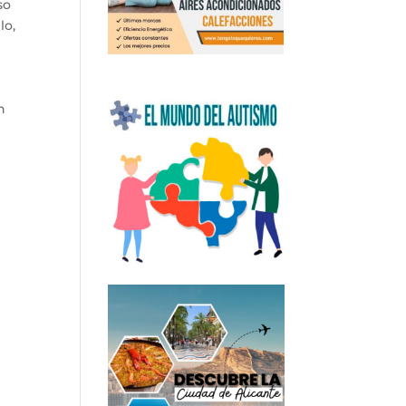
so
lo,
n