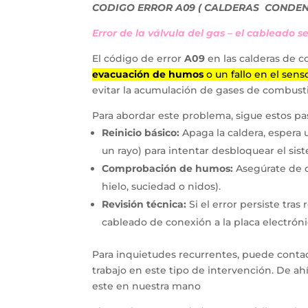
CODIGO ERROR A09 ( CALDERAS CONDEN
Error de la válvula del gas – el cableado 
El código de error
A09
en las calderas de 
evacuación de humos
o un fallo en el sen
evitar la acumulación de gases de combust
Para abordar este problema, sigue estos pas
Reinicio básico:
Apaga la caldera, espera
un rayo) para intentar desbloquear el sis
Comprobación de humos:
Asegúrate de qu
hielo, suciedad o nidos).
Revisión técnica:
Si el error persiste tras
cableado de conexión a la placa electrónic
Para inquietudes recurrentes, puede contac
trabajo en este tipo de intervención. De a
este en nuestra mano