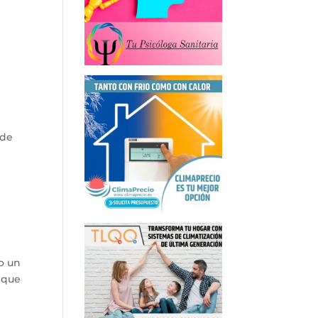
 de
o un
o que