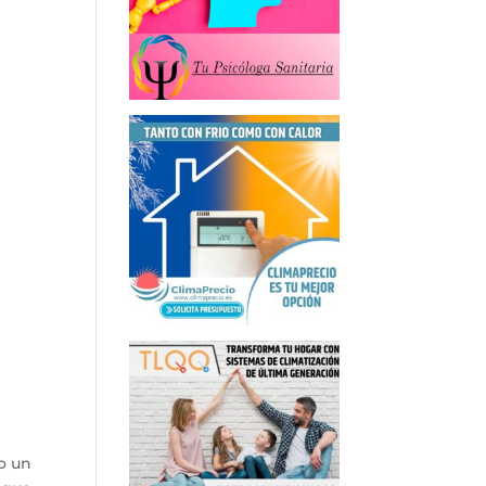
o
i
o un