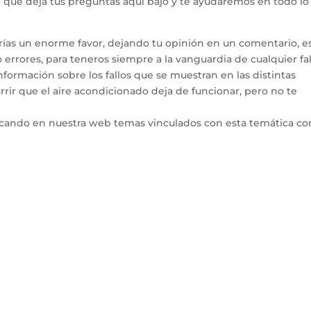
hí que deja tus preguntas aquí bajo y te ayudaremos en todo l
arías un enorme favor, dejando tu opinión en un comentario, e
errores, para teneros siempre a la vanguardia de cualquier fal
ormación sobre los fallos que se muestran en las distintas
rir que el aire acondicionado deja de funcionar, pero no te
icando en nuestra web temas vinculados con esta temática co