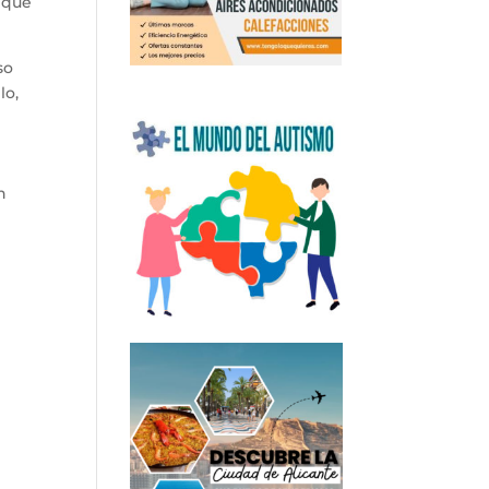
o que
so
lo,
n