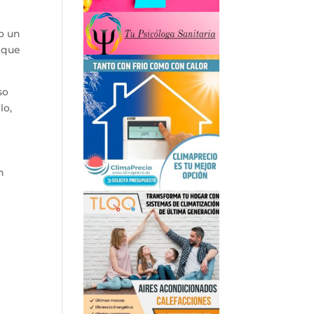
o un
o que
so
lo,
n