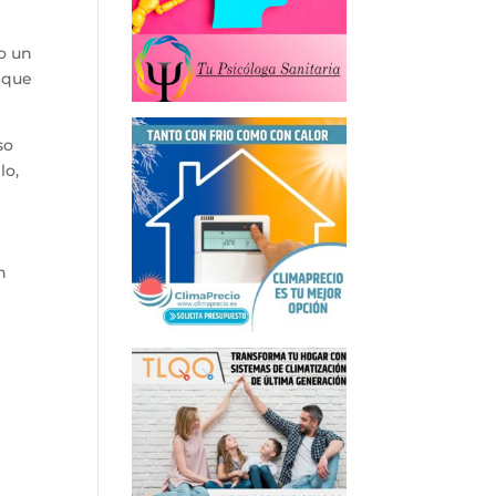
o un
o que
so
lo,
n