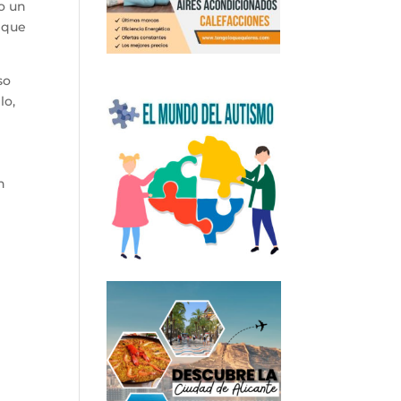
o un
o que
so
lo,
n