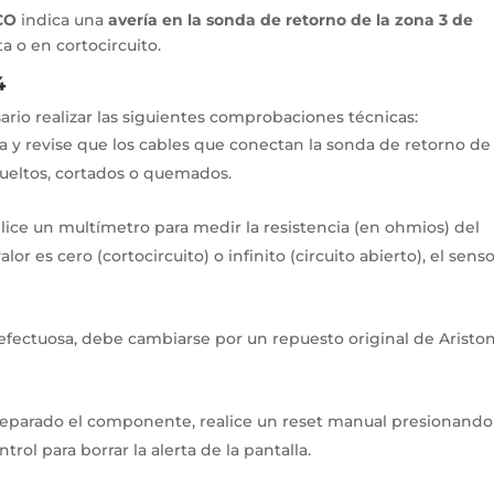
CO
indica una
avería en la sonda de retorno de la zona 3 de
a o en cortocircuito.
4
sario realizar las siguientes comprobaciones técnicas:
ra y revise que los cables que conectan la sonda de retorno de 
sueltos, cortados o quemados.
tilice un multímetro para medir la resistencia (en ohmios) del
or es cero (cortocircuito) o infinito (circuito abierto), el sens
 defectuosa, debe cambiarse por un repuesto original de Aristo
 reparado el componente, realice un reset manual presionando
ol para borrar la alerta de la pantalla.