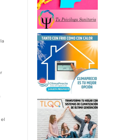
la
or
n
 el