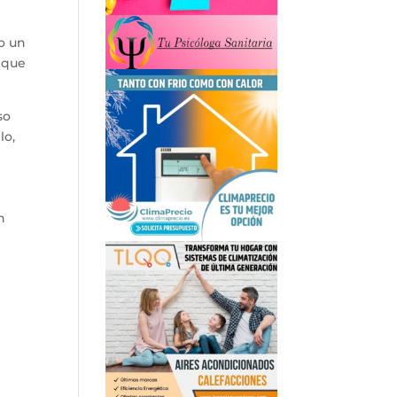
o un
o que
so
lo,
n