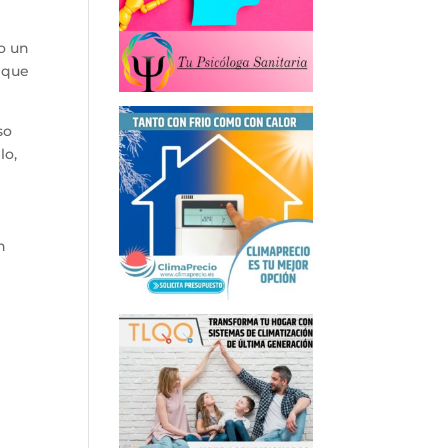
o un
o que
so
lo,
n