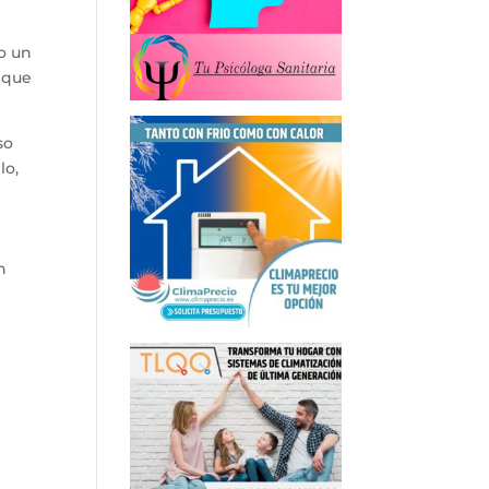
o un
o que
so
lo,
n