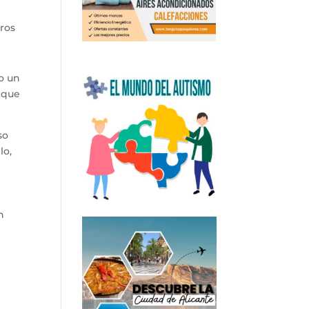
aros
o un
o que
so
lo,
n