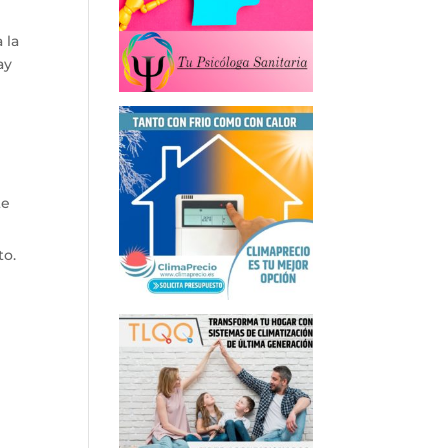
 la
ay
te
to.