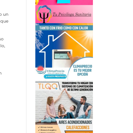
o un
o que
so
lo,
n