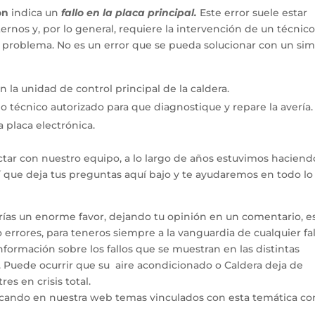
on
indica un
fallo en la placa principal.
Este error suele estar
rnos y, por lo general, requiere la intervención de un técnic
el problema. No es un error que se pueda solucionar con un si
la unidad de control principal de la caldera.
o técnico autorizado para que diagnostique y repare la avería.
 placa electrónica.
tar con nuestro equipo, a lo largo de años estuvimos haciend
hí que deja tus preguntas aquí bajo y te ayudaremos en todo l
arías un enorme favor, dejando tu opinión en un comentario, e
errores, para teneros siempre a la vanguardia de cualquier fal
ormación sobre los fallos que se muestran en las distintas
. Puede ocurrir que su aire acondicionado o Caldera deja de
es en crisis total.
icando en nuestra web temas vinculados con esta temática co