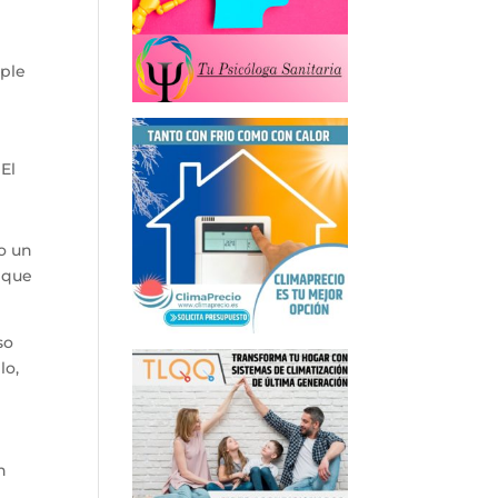
o
mple
 El
o un
o que
so
lo,
n