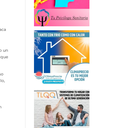
aca
o un
o que
so
lo,
n