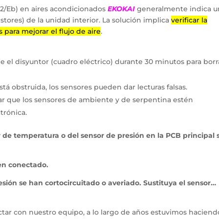
2/Eb) en aires acondicionados
EKOKAI
generalmente indica u
stores) de la unidad interior. La solución implica
verificar la
s para mejorar el flujo de aire
.
el disyuntor (cuadro eléctrico) durante 30 minutos para borra
está obstruida, los sensores pueden dar lecturas falsas.
ar que los sensores de ambiente y de serpentina estén
trónica.
 de temperatura o del sensor de presión en la PCB principal 
en conectado.
esión se han cortocircuitado o averiado. Sustituya el sensor…
tar con nuestro equipo, a lo largo de años estuvimos haciend