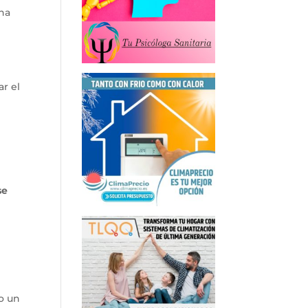
na
r el
se
o un