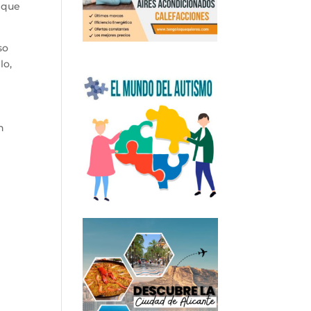
o que
so
lo,
n