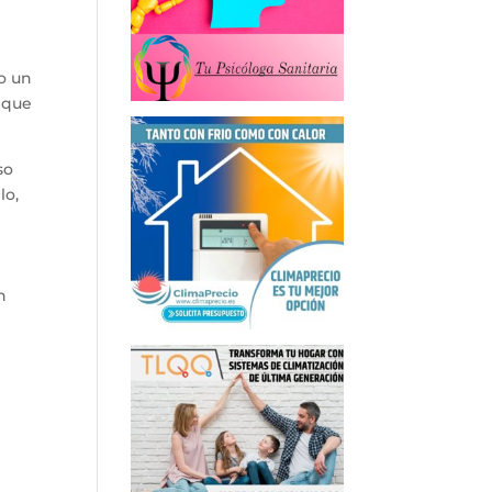
o un
o que
so
lo,
n