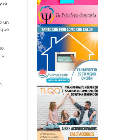
y la
o un
o que
so
lo,
n