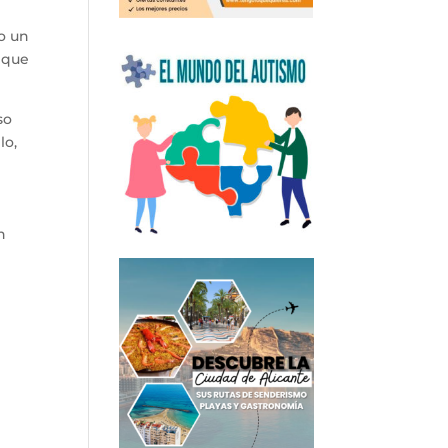
o un
o que
so
lo,
n