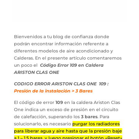
Bienvenidos a tu blog de confianza donde
podrán encontrar información referente a
diferentes modelos de aire acondicionado y
Calderas. En el presente artículo comentaremos
un poco el
Código
Error 109 en Caldera
ARISTON CLAS ONE
CODIGO ERROR ARISTON CLAS ONE 109 :
Presión de la instalación > 3 Bares
El código de error
109
en la caldera
Ariston Clas
One
indica un exceso de presión en el circuito
de calefacción, superando los
3 bares
. Para
solucionarlo, es necesario
purgar los radiadores
para liberar agua y aire hasta que la presión baje
a 1 – 1.5 bares, y luego presionar el botón «Reset»
.