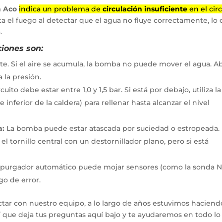
n Aco
indica un problema de
circulación insuficiente
en el cir
ta el fuego al detectar que el agua no fluye correctamente, lo
.
iones son:
te. Si el aire se acumula, la bomba no puede mover el agua. A
 la presión.
cuito debe estar entre 1,0 y 1,5 bar. Si está por debajo, utiliza la
inferior de la caldera) para rellenar hasta alcanzar el nivel
a:
La bomba puede estar atascada por suciedad o estropeada.
l tornillo central con un destornillador plano, pero si está
 purgador automático puede mojar sensores (como la sonda N
go de error.
tar con nuestro equipo, a lo largo de años estuvimos haciend
hí que deja tus preguntas aquí bajo y te ayudaremos en todo l