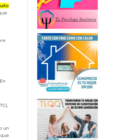
cuito
 que
bre
 En
TC),
o un
o que