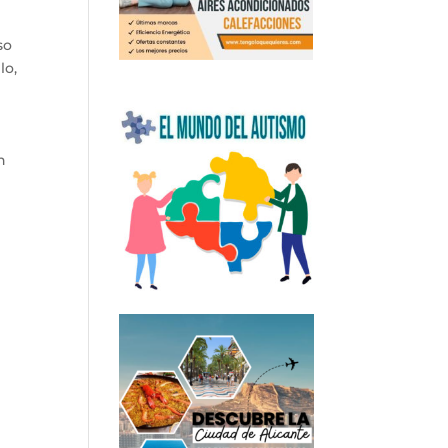
so
lo,
n