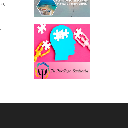
lo,
n