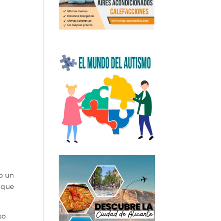
o un
o que
so