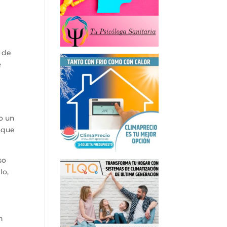
 de
e
o un
o que
so
lo,
n