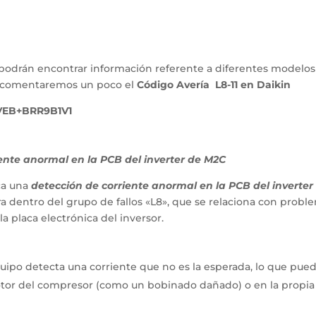
podrán encontrar información referente a diferentes modelos
lo comentaremos un poco el
Código Avería L8-11 en Daikin
VEB+BRR9B1V1
ente anormal en la PCB del inverter de M2C
ca una
detección de corriente anormal en la PCB del inverter
ra dentro del grupo de fallos «L8», que se relaciona con probl
a placa electrónica del inversor.
uipo detecta una corriente que no es la esperada, lo que pue
tor del compresor (como un bobinado dañado) o en la propia