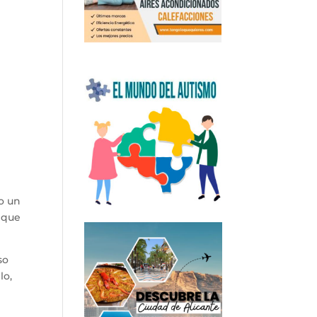
y
o un
o que
so
lo,