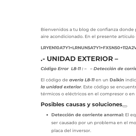
Bienvenidos a tu blog de confianza donde 
aire acondicionado. En el presente artícu
LRYEN10A7Y1+LRNUN5A7Y1+FXSN50+112A2
.- UNIDAD EXTERIOR –
Código Error L8-11 :
–
– Detección de corri
El código de
avería L8-11
en un
Daikin
indi
la unidad exterior
. Este código se encuent
térmicos o eléctricos en el compresor o en l
Posibles causas y soluciones
Detección de corriente anormal:
El eq
ser causado por un problema en el mo
placa del inversor.