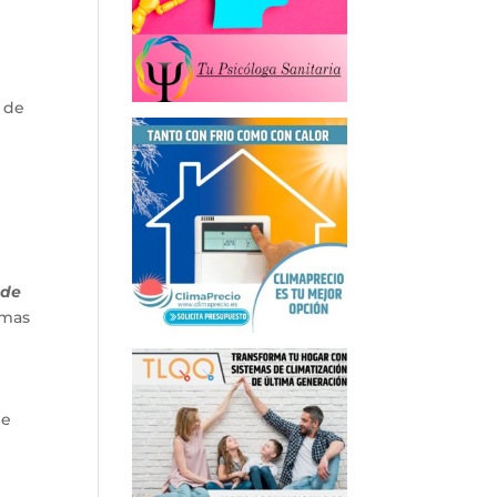
 de
 de
emas
de