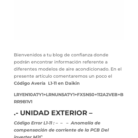
Bienvenidos a tu blog de confianza donde
podrán encontrar información referente a
diferentes modelos de aire acondicionado. En el
presente artículo comentaremos un poco el
Código Avería L1-11 en Daikin
LRYEN10A7Y1+LRNUN5A7Y1+FXSN50+112A2VEB+B
RR9B1V1
.- UNIDAD EXTERIOR –
Código Error L1-11 :
–
–
– Anomalía de
compensación de corriente de la PCB Del
inverter M2C