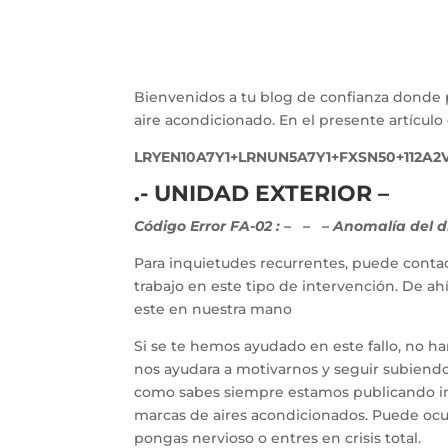
Bienvenidos a tu blog de confianza donde 
aire acondicionado. En el presente artícu
LRYEN10A7Y1+LRNUN5A7Y1+FXSN50+112A2
.- UNIDAD EXTERIOR –
Código Error FA-02 :
–
– – Anomalía del di
Para inquietudes recurrentes, puede contac
trabajo en este tipo de intervención. De a
este en nuestra mano
Si se te hemos ayudado en este fallo, no h
nos ayudara a motivarnos y seguir subiendo 
como sabes siempre estamos publicando inf
marcas de aires acondicionados. Puede ocur
pongas nervioso o entres en crisis total.