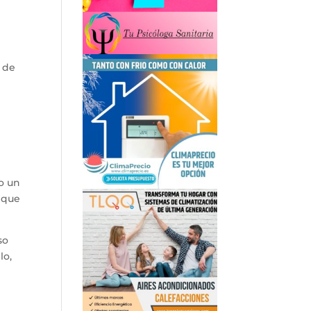
 de
o un
o que
so
lo,