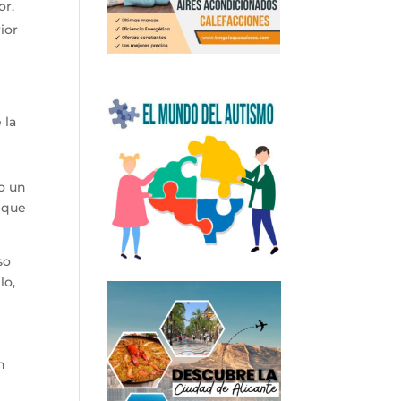
or.
ior
 la
o un
o que
so
lo,
n