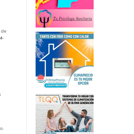
 de
M-
s
o.