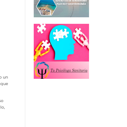
o un
o que
so
lo,