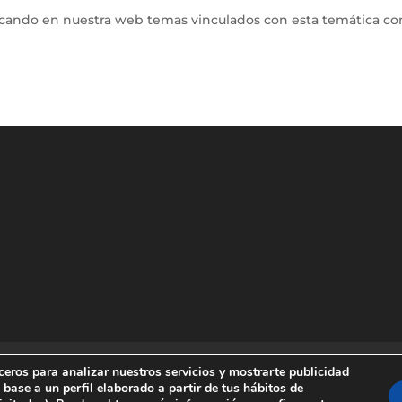
icando en nuestra web temas vinculados con esta temática co
ítica de Cookies
ceros para analizar nuestros servicios y mostrarte publicidad
 base a un perfil elaborado a partir de tus hábitos de