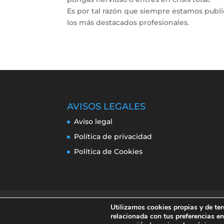
Es por tal razón que siempre estamos publ
los más destacados profesionales.
AVISOS LEGALES
Aviso legal
Política de privacidad
Política de Cookies
Aviso legal
Política de privacidad
Pol
Utilizamos cookies propias y de ter
relacionada con tus preferencias en