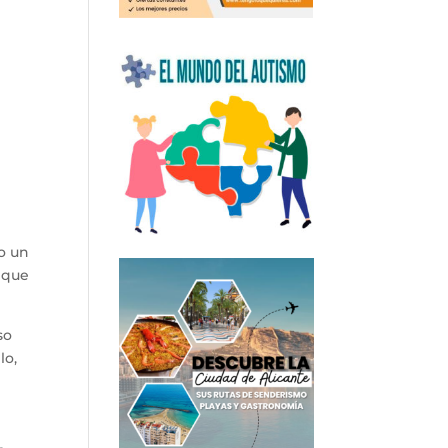
o un
o que
so
lo,