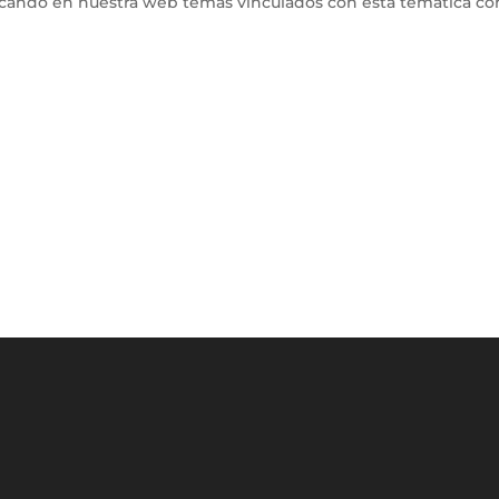
icando en nuestra web temas vinculados con esta temática co