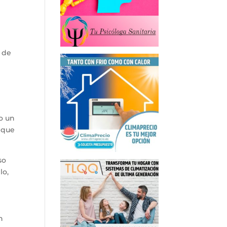
 de
o un
o que
so
lo,
n