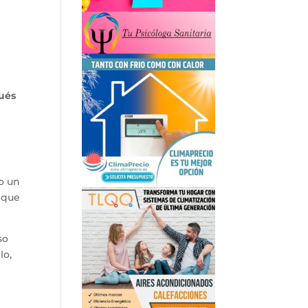
pués
o un
o que
so
lo,